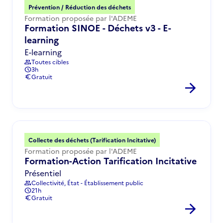
Prévention / Réduction des déchets
Formation proposée par l'ADEME
Formation SINOE - Déchets v3 - E-
learning
E-learning
Toutes cibles
group
3h
schedule
Gratuit
euro
arrow_forward
Collecte des déchets (Tarification Incitative)
Formation proposée par l'ADEME
Formation-Action Tarification Incitative
Présentiel
Collectivité, État - Établissement public
group
21h
schedule
Gratuit
euro
arrow_forward