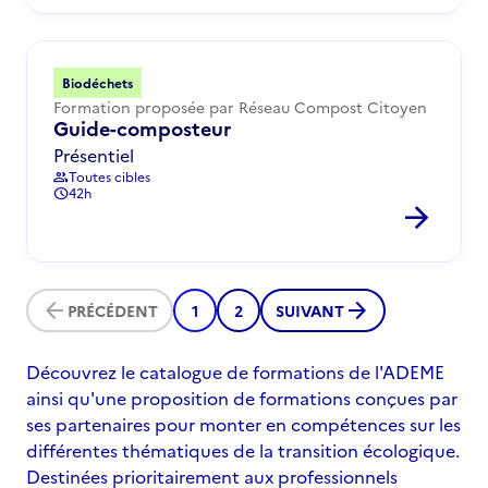
Biodéchets
Formation proposée par Réseau Compost Citoyen
Guide-composteur
Présentiel
Toutes cibles
group
42h
schedule
arrow_forward
arrow_back
arrow_forward
PRÉCÉDENT
1
2
SUIVANT
Découvrez le catalogue de formations de l'ADEME
ainsi qu'une proposition de formations conçues par
ses partenaires pour monter en compétences sur les
différentes thématiques de la transition écologique.
Destinées prioritairement aux professionnels