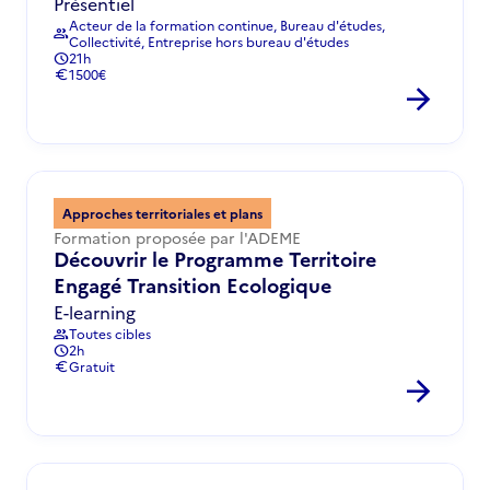
Présentiel
Acteur de la formation continue, Bureau d'études,
group
Collectivité, Entreprise hors bureau d'études
21h
schedule
1500€
euro
arrow_forward
Approches territoriales et plans
Formation proposée par l'ADEME
Découvrir le Programme Territoire
Engagé Transition Ecologique
E-learning
Toutes cibles
group
2h
schedule
Gratuit
euro
arrow_forward