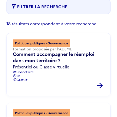
filter_alt
FILTRER LA RECHERCHE
18 résultats correspondent à votre recherche
Politiques publiques - Gouvernance
Formation proposée par l'ADEME
Comment accompagner le réemploi
dans mon territoire ?
Présentiel ou Classe virtuelle
Collectivité
group
2h
schedule
Gratuit
euro
arrow_forward
Politiques publiques - Gouvernance