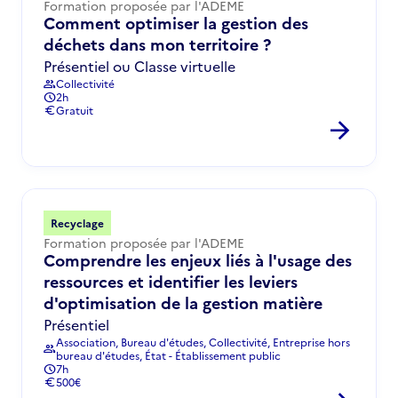
Formation proposée par l'ADEME
Comment optimiser la gestion des
déchets dans mon territoire ?
Présentiel ou Classe virtuelle
Collectivité
group
2h
schedule
Gratuit
euro
arrow_forward
Recyclage
Formation proposée par l'ADEME
Comprendre les enjeux liés à l'usage des
ressources et identifier les leviers
d'optimisation de la gestion matière
Présentiel
Association, Bureau d'études, Collectivité, Entreprise hors
group
bureau d'études, État - Établissement public
7h
schedule
500€
euro