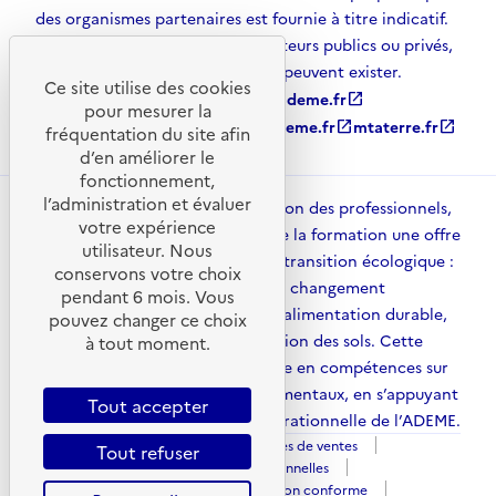
des organismes partenaires est fournie à titre indicatif.
D’autres solutions, émanant d’acteurs publics ou privés,
et non référencées par l’ADEME, peuvent exister.
Ce site utilise des cookies
ademe.fr
open_in_new
agirpourlatransition.ademe.fr
open_in_new
pour mesurer la
librairie.ademe.fr
open_in_new
recherche.ademe.fr
open_in_new
mtaterre.fr
open_in_new
fréquentation du site afin
d’en améliorer le
fonctionnement,
l’administration et évaluer
ADEME Académie met à disposition des professionnels,
votre expérience
des collectivités et des acteurs de la formation une offre
utilisateur. Nous
structurée pour accompagner la transition écologique :
conservons votre choix
énergies, mobilité, adaptation au changement
pendant 6 mois. Vous
climatique, économie circulaire, alimentation durable,
pouvez changer ce choix
qualité de l’air, urbanisme et gestion des sols. Cette
à tout moment.
plateforme contribue à la montée en compétences sur
l’ensemble des enjeux environnementaux, en s’appuyant
Tout accepter
sur l’expertise scientifique et opérationnelle de l’ADEME.
Mentions légales
Conditions générales de ventes
Tout refuser
Politique des cookies
Données personnelles
Gestion des cookies
Accessibilité : Non conforme