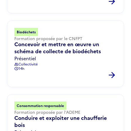
arrow_forward
Biodéchets
Formation proposée par le CNFPT
Concevoir et mettre en œuvre un
schéma de collecte de biodéchets
Présentiel
Collectivité
group
14h
schedule
arrow_forward
Consommation responsable
Formation proposée par l'ADEME
Conduire et exploiter une chaufferie
bois