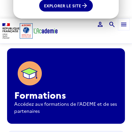
arrow_forward
EXPLORER LE SITE
person
search
menu
Voir le fil d'Ariane
Formations
Accédez aux formations de l'ADEME et de ses
partenaires