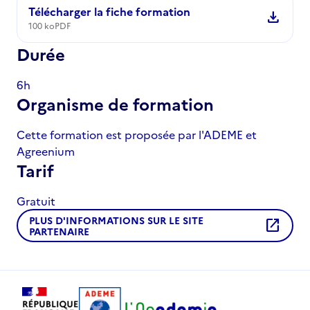
Télécharger la fiche formation
download
100 ko
PDF
Durée
6h
Organisme de formation
Cette formation est proposée par l'ADEME et
Agreenium
Tarif
Gratuit
PLUS D'INFORMATIONS SUR LE SITE
open_in_new
PARTENAIRE