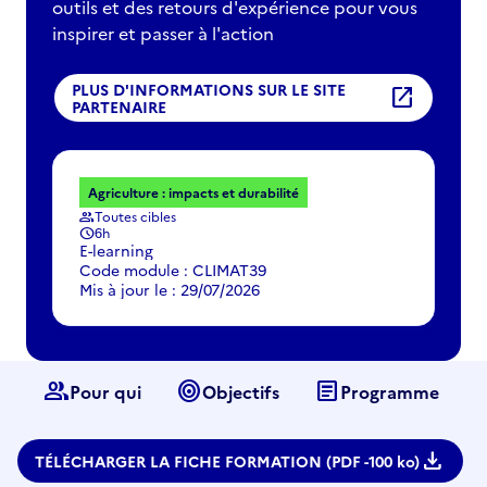
outils et des retours d'expérience pour vous
inspirer et passer à l'action
PLUS D'INFORMATIONS SUR LE SITE
open_in_new
PARTENAIRE
Agriculture : impacts et durabilité
Toutes cibles
group
6h
schedule
E-learning
Code module : CLIMAT39
Mis à jour le : 29/07/2026
group
target
article
Pour qui
Objectifs
Programme
download
TÉLÉCHARGER LA FICHE FORMATION (PDF -
100 ko)