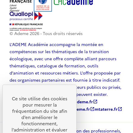
© Ademe
2026
- Tous droits réservés
L’ADEME Académie accompagne la montée en
compétences sur les thématiques de la transition
écologique, avec une offre complète alliant parcours
thématiques, catalogue de formation, outils
d’animation et ressources métiers. L’offre proposée par
des organismes partenaires est fournie à titre indicatif.
D’autres solutions, émanant d’acteurs publics ou privés,
et non référencées par l’ADEME, peuvent exister.
Ce site utilise des cookies
ademe.fr
open_in_new
agirpourlatransition.ademe.fr
open_in_new
pour mesurer la
librairie.ademe.fr
open_in_new
recherche.ademe.fr
open_in_new
mtaterre.fr
open_in_new
fréquentation du site afin
d’en améliorer le
fonctionnement,
l’administration et évaluer
ADEME Académie met à disposition des professionnels,