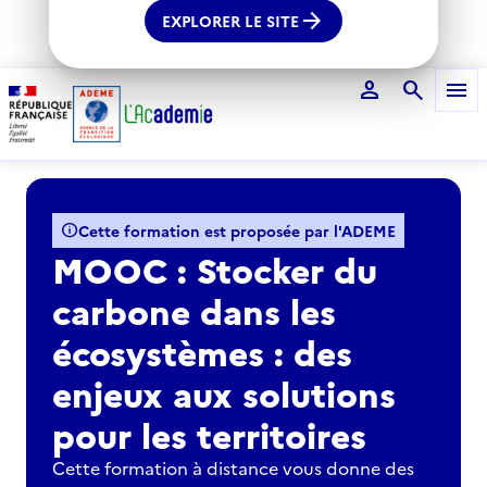
arrow_forward
EXPLORER LE SITE
person
search
menu
Voir le fil d'Ariane
info
Cette formation est proposée par l'ADEME
MOOC : Stocker du
carbone dans les
écosystèmes : des
enjeux aux solutions
pour les territoires
Cette formation à distance vous donne des