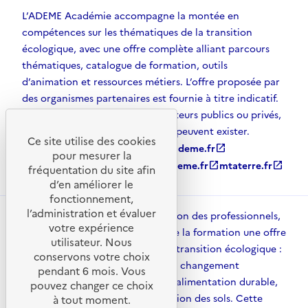
L’ADEME Académie accompagne la montée en
compétences sur les thématiques de la transition
écologique, avec une offre complète alliant parcours
thématiques, catalogue de formation, outils
d’animation et ressources métiers. L’offre proposée par
des organismes partenaires est fournie à titre indicatif.
D’autres solutions, émanant d’acteurs publics ou privés,
et non référencées par l’ADEME, peuvent exister.
Ce site utilise des cookies
ademe.fr
open_in_new
agirpourlatransition.ademe.fr
open_in_new
pour mesurer la
librairie.ademe.fr
open_in_new
recherche.ademe.fr
open_in_new
mtaterre.fr
open_in_new
fréquentation du site afin
d’en améliorer le
fonctionnement,
l’administration et évaluer
ADEME Académie met à disposition des professionnels,
votre expérience
des collectivités et des acteurs de la formation une offre
utilisateur. Nous
structurée pour accompagner la transition écologique :
conservons votre choix
énergies, mobilité, adaptation au changement
pendant 6 mois. Vous
climatique, économie circulaire, alimentation durable,
pouvez changer ce choix
qualité de l’air, urbanisme et gestion des sols. Cette
à tout moment.