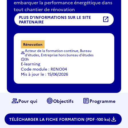
embarquer la performance énergétique dans
tout chantier de rénovation
PLUS D'INFORMATIONS SUR LE SITE
open_in_new
PARTENAIRE
Rénovation
Acteur de la formation continue, Bureau
group
d'études, Entreprise hors bureau d'études
3h
schedule
E-learning
Code module : RENO04
Mis à jour le : 15/06/2026
group
target
article
Pour qui
Objectifs
Programme
download
TÉLÉCHARGER LA FICHE FORMATION (PDF -
100 ko)