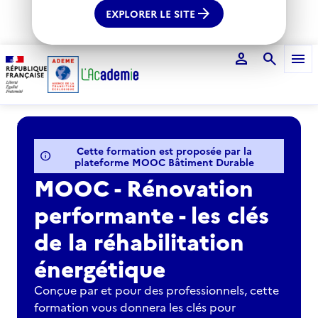
arrow_forward
EXPLORER LE SITE
person
search
menu
Voir le fil d'Ariane
Cette formation est proposée par la
info
plateforme MOOC Bâtiment Durable
MOOC - Rénovation
performante - les clés
de la réhabilitation
énergétique
Conçue par et pour des professionnels, cette
formation vous donnera les clés pour