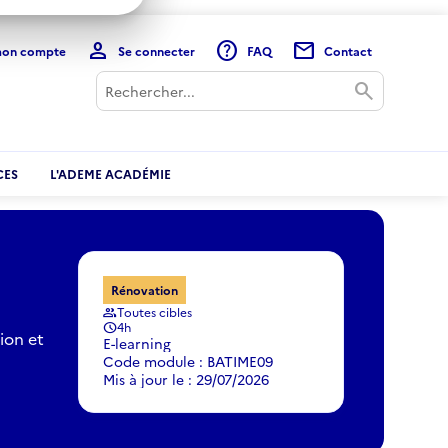
person
help
mail
mon compte
Se connecter
FAQ
Contact
Rechercher
search
CES
L'ADEME ACADÉMIE
Rénovation
Toutes cibles
group
4h
schedule
ion et
E-learning
Code module : BATIME09
Mis à jour le : 29/07/2026