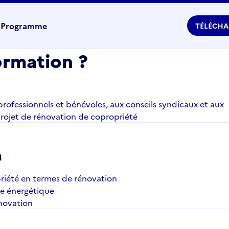
e
Programme
TÉLÉCHA
ormation ?
rofessionnels et bénévoles, aux conseils syndicaux et aux
 projet de rénovation de copropriété
n
priété en termes de rénovation
ce énergétique
énovation