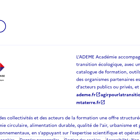
w
L’ADEME Académie accompagne
transition écologique, avec u
catalogue de formation, outil
des organismes partenaires est
d’acteurs publics ou privés, e
ademe.fr
open_in_new
agirpourlatransiti
mtaterre.fr
open_in_new
s collectivités et des acteurs de la formation une offre structur
circulaire, alimentation durable, qualité de l’air, urbanisme et 
nnementaux, en s’appuyant sur l’expertise scientifique et opérat
 cookies
Données personnelles
Gestion des cookies
Accessibilité : No