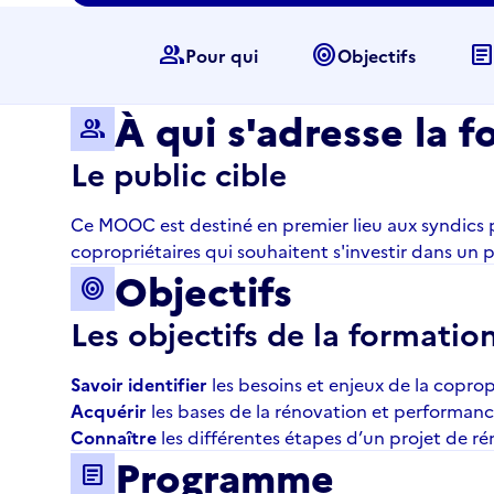
group
target
articl
Pour qui
Objectifs
À qui s'adresse la f
group
Le public cible
Ce MOOC est destiné en premier lieu aux syndics p
copropriétaires qui souhaitent s'investir dans un
Objectifs
target
Les objectifs de la formatio
Savoir identifier
les besoins et enjeux de la copro
Acquérir
les bases de la rénovation et performan
Connaître
les différentes étapes d’un projet de r
Programme
article