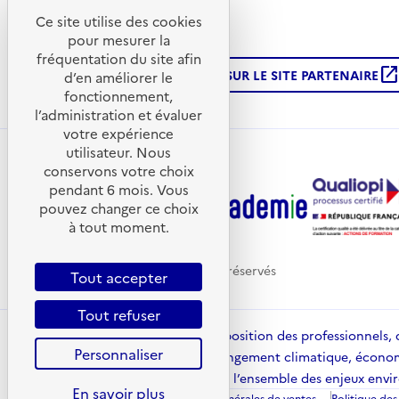
Tarif
Ce site utilise des cookies
pour mesurer la
Gratuit
fréquentation du site afin
open_in_ne
PLUS D'INFORMATIONS SUR LE SITE PARTENAIRE
d’en améliorer le
fonctionnement,
l’administration et évaluer
votre expérience
utilisateur. Nous
conservons votre choix
pendant 6 mois. Vous
pouvez changer ce choix
à tout moment.
© Ademe
2026
- Tous droits réservés
Tout accepter
Tout refuser
ADEME Académie met à disposition des professionnels, de
Personnaliser
mobilité, adaptation au changement climatique, économie 
montée en compétences sur l’ensemble des enjeux enviro
En savoir plus
Mentions légales
Conditions générales de ventes
Politique des