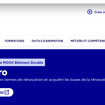
add_circle
Créer 
FORMATIONS
OUTILS D'ANIMATION
MÉTIERS ET COMPÉTEN
vation
MOOC Réno Copro
rme MOOC Bâtiment Durable
ro
 en termes de rénovation et acquérir les bases de la rénovat
open_in_new
IRE