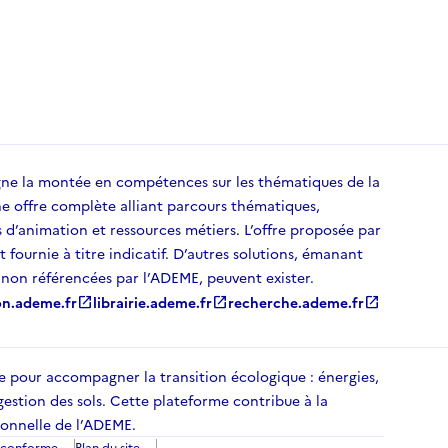
 la montée en compétences sur les thématiques de la
ne offre complète alliant parcours thématiques,
s d’animation et ressources métiers. L’offre proposée par
 fournie à titre indicatif. D’autres solutions, émanant
t non référencées par l’ADEME, peuvent exister.
on.ademe.fr
open_in_new
librairie.ademe.fr
open_in_new
recherche.ademe.fr
open_in_new
ée pour accompagner la transition écologique : énergies,
gestion des sols. Cette plateforme contribue à la
ionnelle de l’ADEME.
n conforme
Plan du site