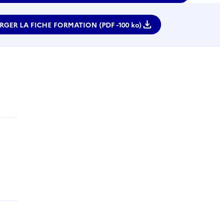
download
RGER LA FICHE FORMATION (PDF -
100 ko)