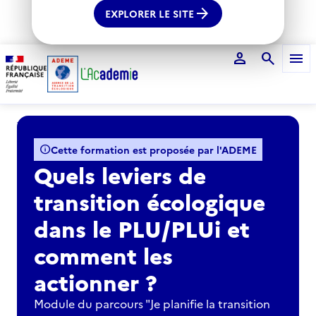
arrow_forward
EXPLORER LE SITE
person
search
menu
Voir le fil d'Ariane
info
Cette formation est proposée par l'ADEME
Quels leviers de
transition écologique
dans le PLU/PLUi et
comment les
actionner ?​
Module du parcours "Je planifie la transition