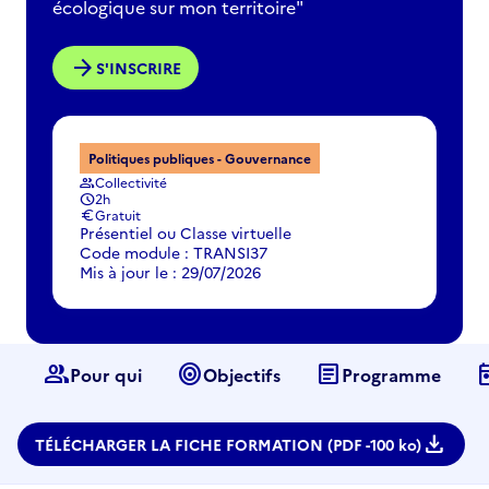
écologique sur mon territoire"
arrow_forward
S'INSCRIRE
Politiques publiques - Gouvernance
Collectivité
group
2h
schedule
Gratuit
euro
Présentiel ou Classe virtuelle
Code module : TRANSI37
Mis à jour le : 29/07/2026
group
target
article
to
Pour qui
Objectifs
Programme
download
TÉLÉCHARGER LA FICHE FORMATION (PDF -
100 ko)