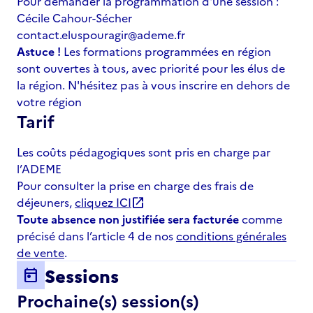
Pour demander la programmation d'une session :
Cécile Cahour-Sécher
contact.eluspouragir@ademe.fr
Astuce !
Les formations programmées en région
sont ouvertes à tous, avec priorité pour les élus de
la région. N'hésitez pas à vous inscrire en dehors de
votre région
Tarif
Les coûts pédagogiques sont pris en charge par
l’ADEME
Pour consulter la prise en charge des frais de
déjeuners,
cliquez ICI
open_in_new
Toute absence non justifiée sera facturée
comme
précisé dans l’article 4 de nos
conditions générales
de vente
.
Sessions
today
Prochaine(s) session(s)