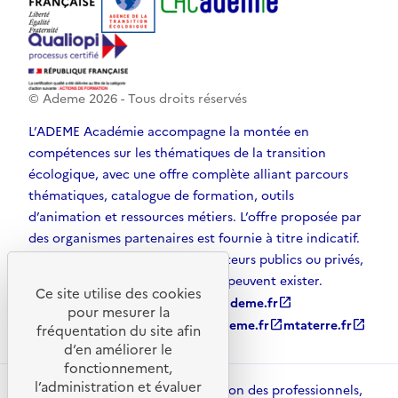
© Ademe
2026
- Tous droits réservés
L’ADEME Académie accompagne la montée en
compétences sur les thématiques de la transition
écologique, avec une offre complète alliant parcours
thématiques, catalogue de formation, outils
d’animation et ressources métiers. L’offre proposée par
des organismes partenaires est fournie à titre indicatif.
D’autres solutions, émanant d’acteurs publics ou privés,
et non référencées par l’ADEME, peuvent exister.
Ce site utilise des cookies
ademe.fr
open_in_new
agirpourlatransition.ademe.fr
open_in_new
pour mesurer la
librairie.ademe.fr
open_in_new
recherche.ademe.fr
open_in_new
mtaterre.fr
open_in_new
fréquentation du site afin
d’en améliorer le
fonctionnement,
l’administration et évaluer
ADEME Académie met à disposition des professionnels,