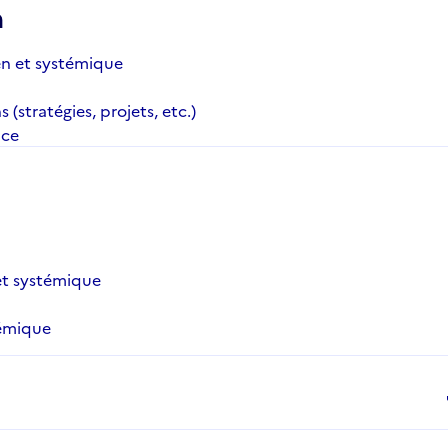
n
en et systémique
(stratégies, projets, etc.)
nce
et systémique
témique
d