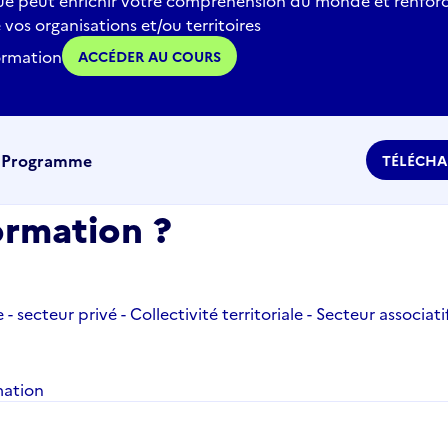
 peut enrichir votre compréhension du monde et renforc
e vos organisations et/ou territoires
formation
ACCÉDER AU COURS
e
Programme
TÉLÉCHA
ormation ?
- secteur privé - Collectivité territoriale - Secteur associati
mation