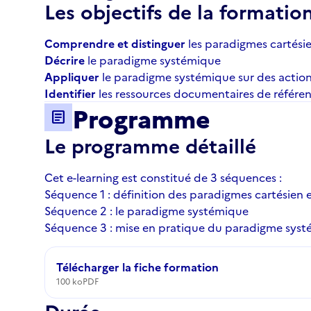
Les objectifs de la formatio
Comprendre et distinguer
les paradigmes cartési
Décrire
le paradigme systémique
Appliquer
le paradigme systémique sur des actions 
Identifier
les ressources documentaires de référe
Programme
article
Le programme détaillé
Cet e-learning est constitué de 3 séquences :
Séquence 1 : définition des paradigmes cartésien 
Séquence 2 : le paradigme systémique
Séquence 3 : mise en pratique du paradigme sys
Télécharger la fiche formation
100 ko
PDF
Durée