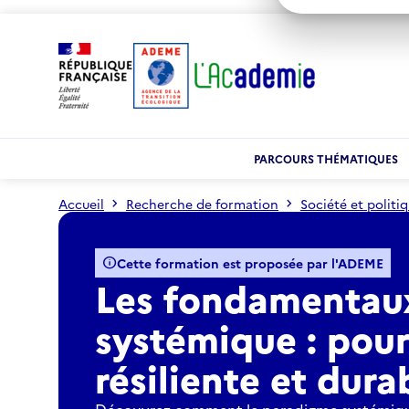
PARCOURS THÉMATIQUES
Accueil
Recherche de formation
Société et politi
Les fondamentaux du paradigme systémique : pour une F
info
Cette formation est proposée par l'ADEME
Les fondamentau
systémique : pour
résiliente et dur