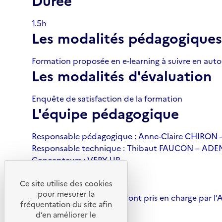
1.5h
Les modalités pédagogiques
Formation proposée en e-learning à suivre en aut
Les modalités d'évaluation
Enquête de satisfaction de la formation
L'équipe pédagogique
Responsable pédagogique : Anne-Claire CHIRON 
Responsable technique : Thibaut FAUCON – ADEME
Concepteurs : VERY UP
Tarif
Ce site utilise des cookies
pour mesurer la
Les coûts pédagogiques sont pris en charge par l
fréquentation du site afin
ACCÉDER AU COURS
d’en améliorer le