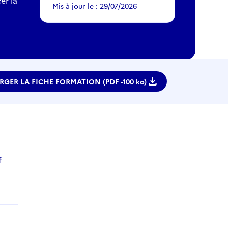
er la
Mis à jour le : 29/07/2026
download
RGER LA FICHE FORMATION (PDF -
100 ko)
f