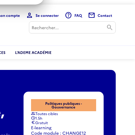
person
help
mail
mon compte
Se connecter
FAQ
Contact
Rechercher
search
CES
L'ADEME ACADÉMIE
Politiques publiques -
,
Gouvernance
Toutes cibles
group
1.5h
schedule
Gratuit
euro
E-learning
Code module : CHANGE12