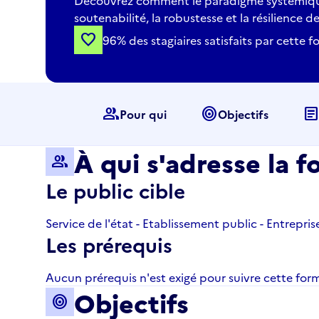
Découvrez comment le paradigme systémique
soutenabilité, la robustesse et la résilience d
favorite
96% des stagiaires satisfaits par cette 
group
target
articl
Pour qui
Objectifs
À qui s'adresse la f
group
Le public cible
Service de l'état - Etablissement public - Entreprise 
Les prérequis
Aucun prérequis n'est exigé pour suivre cette for
Objectifs
target