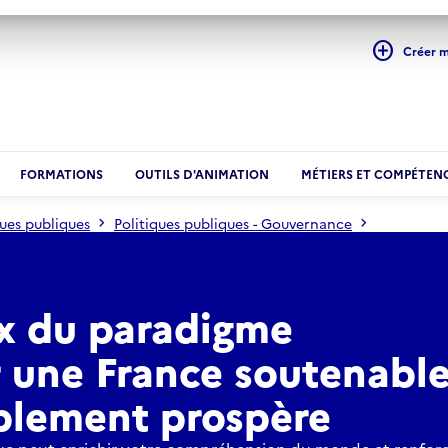
add_circle
Créer 
FORMATIONS
OUTILS D'ANIMATION
MÉTIERS ET COMPÉTEN
ques publiques
Politiques publiques - Gouvernance
rance soutenable, résiliente et durablement prospère
x du paradigme
 une France soutenable
ablement prospère