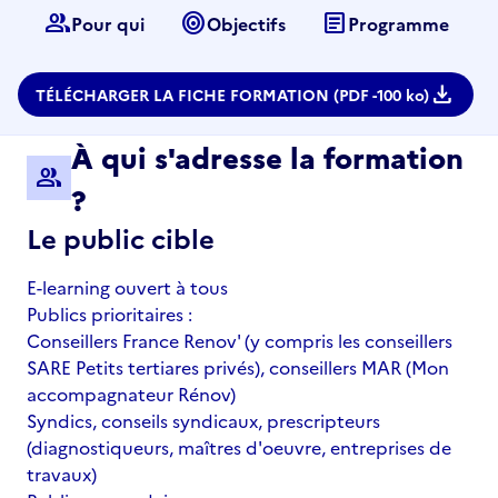
group
target
article
Pour qui
Objectifs
Programme
download
TÉLÉCHARGER LA FICHE FORMATION (PDF -
100 ko)
À qui s'adresse la formation
group
?
Le public cible
E-learning ouvert à tous
Publics prioritaires :
Conseillers France Renov' (y compris les conseillers
SARE Petits tertiares privés), conseillers MAR (Mon
accompagnateur Rénov)
Syndics, conseils syndicaux, prescripteurs
(diagnostiqueurs, maîtres d'oeuvre, entreprises de
travaux)