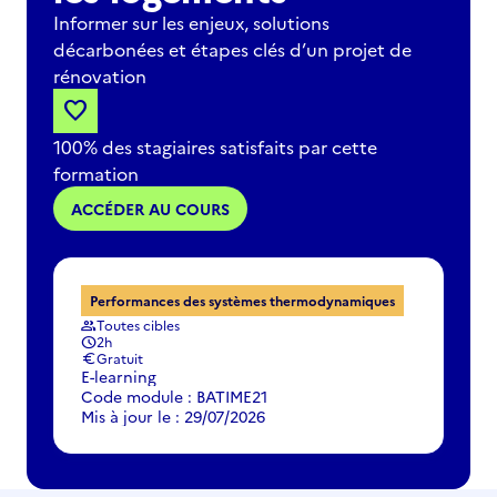
Informer sur les enjeux, solutions
décarbonées et étapes clés d’un projet de
rénovation
favorite
100% des stagiaires satisfaits par cette
formation
ACCÉDER AU COURS
Performances des systèmes thermodynamiques
Toutes cibles
group
2h
schedule
Gratuit
euro
E-learning
Code module : BATIME21
Mis à jour le : 29/07/2026