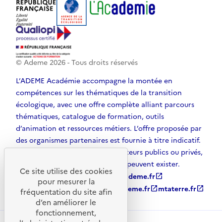
© Ademe
2026
- Tous droits réservés
L’ADEME Académie accompagne la montée en
compétences sur les thématiques de la transition
écologique, avec une offre complète alliant parcours
thématiques, catalogue de formation, outils
d’animation et ressources métiers. L’offre proposée par
des organismes partenaires est fournie à titre indicatif.
D’autres solutions, émanant d’acteurs publics ou privés,
et non référencées par l’ADEME, peuvent exister.
Ce site utilise des cookies
ademe.fr
open_in_new
agirpourlatransition.ademe.fr
open_in_new
pour mesurer la
librairie.ademe.fr
open_in_new
recherche.ademe.fr
open_in_new
mtaterre.fr
open_in_new
fréquentation du site afin
d’en améliorer le
fonctionnement,