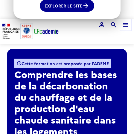
arrow_forward
EXPLORER LE SITE
person
search
menu
Voir le fil d'Ariane
info
Cette formation est proposée par l'ADEME
Comprendre les bases
de la décarbonation
du chauffage et de la
production d'eau
chaude sanitaire dans
les logements