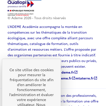
© Ademe
2026
- Tous droits réservés
L’ADEME Académie accompagne la montée en
compétences sur les thématiques de la transition
écologique, avec une offre complète alliant parcours
thématiques, catalogue de formation, outils
d’animation et ressources métiers. L’offre proposée par
des organismes partenaires est fournie à titre indicatif.
D’autres solutions, émanant d’acteurs publics ou privés,
et non référencées par l’ADEME, peuvent exister.
Ce site utilise des cookies
ademe.fr
open_in_new
agirpourlatransition.ademe.fr
open_in_new
pour mesurer la
librairie.ademe.fr
open_in_new
recherche.ademe.fr
open_in_new
mtaterre.fr
open_in_new
fréquentation du site afin
d’en améliorer le
fonctionnement,
l’administration et évaluer
ADEME Académie met à disposition des professionnels,
votre expérience
des collectivités et des acteurs de la formation une offre
utilisateur. Nous