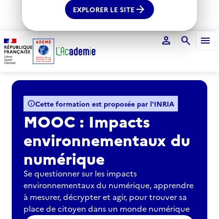
arrow_forward
EXPLORER LE SITE
person
search
menu
Voir le fil d'Ariane
info
Cette formation est proposée par l'INRIA
MOOC : Impacts
environnementaux du
numérique
Se questionner sur les impacts
environnementaux du numérique, apprendre
à mesurer, décrypter et agir, pour trouver sa
place de citoyen dans un monde numérique