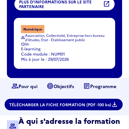
PLUS D'INFORMATIONS SUR LE SITE
open_in_new
PARTENAIRE
Numérique
Association, Collectivité, Entreprise hors bureau
group
d'études, État - Établissement public
5h
schedule
E-learning
Code module : NUM01
Mis à jour le : 29/07/2026
group
target
article
Pour qui
Objectifs
Programme
download
TÉLÉCHARGER LA FICHE FORMATION (PDF -
100 ko)
À qui s'adresse la formation
group