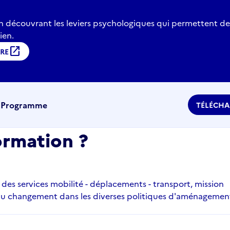
n découvrant les leviers psychologiques qui permettent de 
ien.
open_in_new
IRE
e
Programme
TÉLÉCHA
ormation ?
des services mobilité - déplacements - transport, mission
du changement dans les diverses politiques d'aménagemen