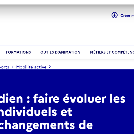
add_circle
Créer 
FORMATIONS
OUTILS D'ANIMATION
MÉTIERS ET COMPÉTEN
ports
Mobilité active
ts individuels et accompagner les changements de comportement
ien : faire évoluer les
dividuels et
 changements de