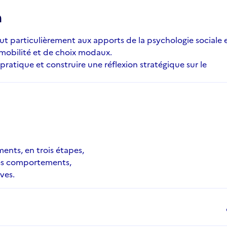
n
t particulièrement aux apports de la psychologie sociale 
 mobilité et de choix modaux.
n pratique et construire une réflexion stratégique sur le
nts, en trois étapes,
les comportements,
ves.
d