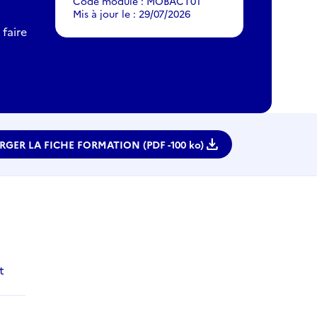
Code module : MOBACT01
Mis à jour le : 29/07/2026
faire
download
RGER LA FICHE FORMATION (PDF -
100 ko)
t