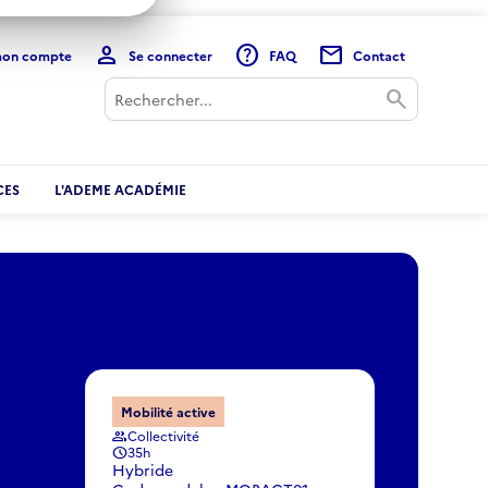
person
help
mail
mon compte
Se connecter
FAQ
Contact
Rechercher
search
CES
L'ADEME ACADÉMIE
Mobilité active
Collectivité
group
35h
schedule
Hybride