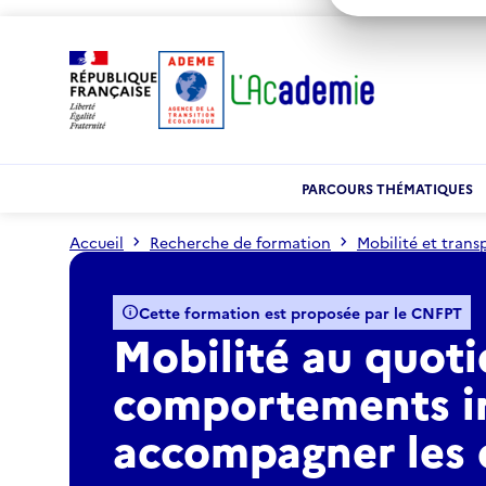
PARCOURS THÉMATIQUES
Accueil
Recherche de formation
Mobilité et trans
Mobilité au quotidien : faire évoluer les comportemen
info
Cette formation est proposée par le CNFPT
Mobilité au quotid
comportements in
accompagner les