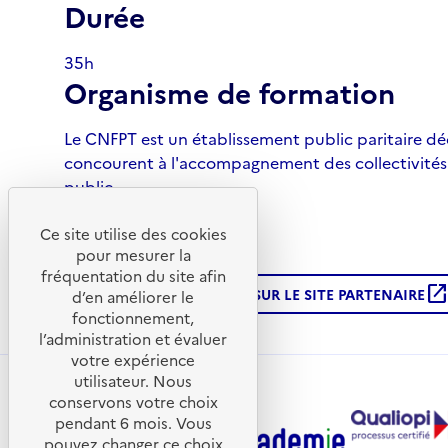
Durée
35h
Organisme de formation
Le CNFPT est un établissement public paritaire d
concourent à l'accompagnement des collectivités te
public.
Tarif
Ce site utilise des cookies
pour mesurer la
Gratuit
fréquentation du site afin
open_in_ne
PLUS D'INFORMATIONS SUR LE SITE PARTENAIRE
d’en améliorer le
fonctionnement,
l’administration et évaluer
votre expérience
utilisateur. Nous
conservons votre choix
pendant 6 mois. Vous
pouvez changer ce choix