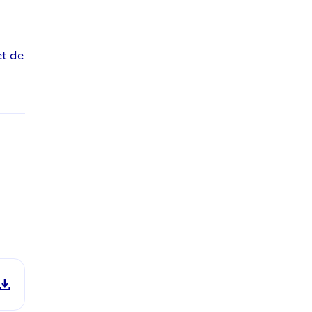
et de
ownload