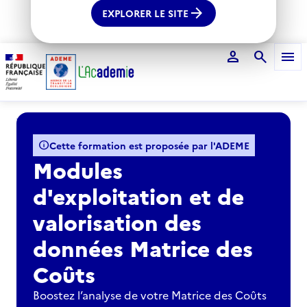
arrow_forward
EXPLORER LE SITE
person
search
menu
Voir le fil d'Ariane
info
Cette formation est proposée par l'ADEME
Modules
d'exploitation et de
valorisation des
données Matrice des
Coûts
Boostez l’analyse de votre Matrice des Coûts