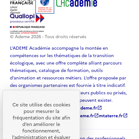
© Ademe
2026
- Tous droits réservés
L’ADEME Académie accompagne la montée en
compétences sur les thématiques de la transition
écologique, avec une offre complète alliant parcours
thématiques, catalogue de formation, outils
d’animation et ressources métiers. L’offre proposée par
des organismes partenaires est fournie à titre indicatif.
D’autres solutions, émanant d’acteurs publics ou privés,
et non référencées par l’ADEME, peuvent exister.
Ce site utilise des cookies
ademe.fr
open_in_new
agirpourlatransition.ademe.fr
open_in_new
pour mesurer la
librairie.ademe.fr
open_in_new
recherche.ademe.fr
open_in_new
mtaterre.fr
open_in_new
fréquentation du site afin
d’en améliorer le
fonctionnement,
l’administration et évaluer
ADEME Académie met à disposition des professionnels,