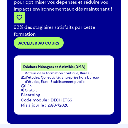
pour optimiser vos dépenses et réduire vos
impacts environnementaux dès maintenant !
favorite
92% des stagiaires satisfaits par cette
formation
ACCÉDER AU COURS
Déchets Ménagers et Assimilés (DMA)
Acteur de la formation continue, Bureau
d'études, Collectivité, Entreprise hors bureau
group
d'études, État - Établissement public
1.5h
schedule
Gratuit
euro
E-learning
Code module : DECHET66
Mis à jour le : 29/07/2026