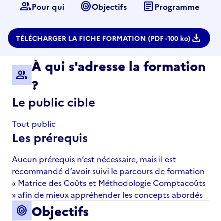
group
target
article
Pour qui
Objectifs
Programme
download
TÉLÉCHARGER LA FICHE FORMATION (PDF -
100 ko)
À qui s'adresse la formation
group
?
Le public cible
Tout public
Les prérequis
Aucun prérequis n’est nécessaire, mais il est
recommandé d’avoir suivi le parcours de formation
« Matrice des Coûts et Méthodologie Comptacoûts
» afin de mieux appréhender les concepts abordés
Objectifs
target