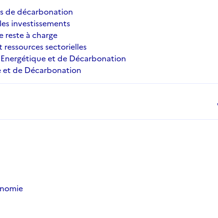
ets de décarbonation
es investissements
 reste à charge
 ressources sectorielles
té Energétique et de Décarbonation
ue et de Décarbonation
d
onomie