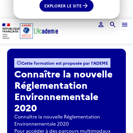
arrow_forward
EXPLORER LE SITE
person
search
menu
Voir le fil d'Ariane
info
Cette formation est proposée par l'ADEME
Connaître la nouvelle
Réglementation
Environnementale
2020
Connaître la nouvelle Réglementation
Environnementale 2020
Pour accéder à des parcours multimodaux