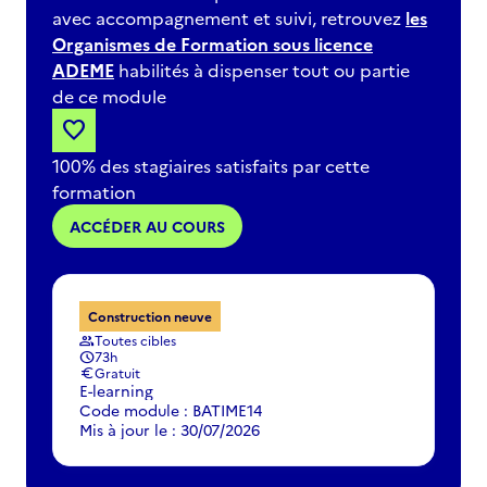
avec accompagnement et suivi, retrouvez
les
Organismes de Formation sous licence
ADEME
habilités à dispenser tout ou partie
de ce module
favorite
100% des stagiaires satisfaits par cette
formation
ACCÉDER AU COURS
Construction neuve
Toutes cibles
group
73h
schedule
Gratuit
euro
E-learning
Code module : BATIME14
Mis à jour le : 30/07/2026