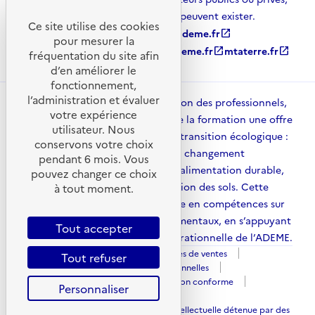
et non référencées par l’ADEME, peuvent exister.
Ce site utilise des cookies
ademe.fr
open_in_new
agirpourlatransition.ademe.fr
open_in_new
pour mesurer la
librairie.ademe.fr
open_in_new
recherche.ademe.fr
open_in_new
mtaterre.fr
open_in_new
fréquentation du site afin
d’en améliorer le
fonctionnement,
l’administration et évaluer
ADEME Académie met à disposition des professionnels,
votre expérience
des collectivités et des acteurs de la formation une offre
utilisateur. Nous
structurée pour accompagner la transition écologique :
conservons votre choix
énergies, mobilité, adaptation au changement
pendant 6 mois. Vous
climatique, économie circulaire, alimentation durable,
pouvez changer ce choix
qualité de l’air, urbanisme et gestion des sols. Cette
à tout moment.
plateforme contribue à la montée en compétences sur
l’ensemble des enjeux environnementaux, en s’appuyant
Tout accepter
sur l’expertise scientifique et opérationnelle de l’ADEME.
Mentions légales
Conditions générales de ventes
Tout refuser
Politique des cookies
Données personnelles
Gestion des cookies
Accessibilité : Non conforme
Personnaliser
Plan du site
Sauf mention explicite de propriété intellectuelle détenue par des