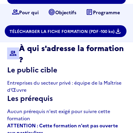
group
target
article
Pour qui
Objectifs
Programme
download
TÉLÉCHARGER LA FICHE FORMATION (PDF -
100 ko)
À qui s'adresse la formation
group
?
Le public cible
Entreprises du secteur privé : équipe de la Maîtrise
d’Œuvre
Les prérequis
Aucun prérequis n'est exigé pour suivre cette
formation
ATTENTION : Cette formation n'est pas ouverte
aux particuliers