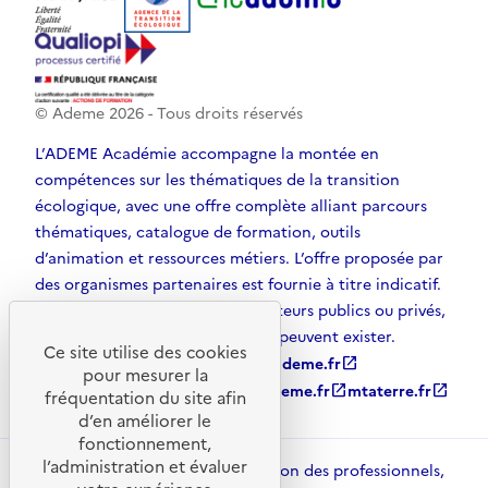
© Ademe
2026
- Tous droits réservés
L’ADEME Académie accompagne la montée en
compétences sur les thématiques de la transition
écologique, avec une offre complète alliant parcours
thématiques, catalogue de formation, outils
d’animation et ressources métiers. L’offre proposée par
des organismes partenaires est fournie à titre indicatif.
D’autres solutions, émanant d’acteurs publics ou privés,
et non référencées par l’ADEME, peuvent exister.
Ce site utilise des cookies
ademe.fr
open_in_new
agirpourlatransition.ademe.fr
open_in_new
pour mesurer la
librairie.ademe.fr
open_in_new
recherche.ademe.fr
open_in_new
mtaterre.fr
open_in_new
fréquentation du site afin
d’en améliorer le
fonctionnement,
l’administration et évaluer
ADEME Académie met à disposition des professionnels,