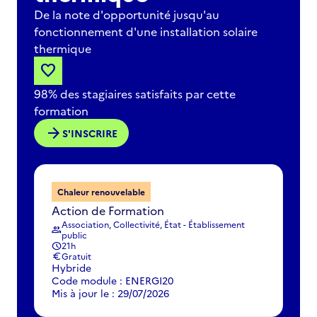
De la note d'opportunité jusqu'au
fonctionnement d'une installation solaire
thermique
favorite
98% des stagiaires satisfaits par cette
formation
arrow_forward
S'INSCRIRE
Chaleur renouvelable
Action de Formation
Association, Collectivité, État - Établissement
group
public
21h
schedule
Gratuit
euro
Hybride
Code module : ENERGI20
Mis à jour le : 29/07/2026