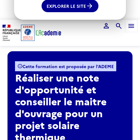
arrow_forward
EXPLORER LE SITE
person
search
menu
Voir le fil d'Ariane
info
Cette formation est proposée par l'ADEME
Réaliser une note
d'opportunité et
conseiller le maitre
d'ouvrage pour un
projet solaire
thermique