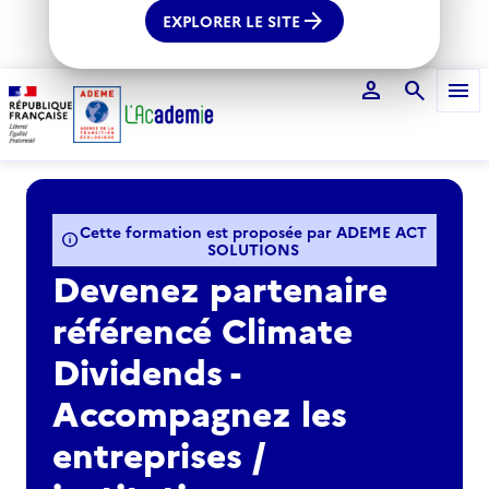
arrow_forward
EXPLORER LE SITE
person
search
menu
Voir le fil d'Ariane
Cette formation est proposée par ADEME ACT
info
SOLUTIONS
Devenez partenaire
référencé Climate
Dividends -
Accompagnez les
entreprises /