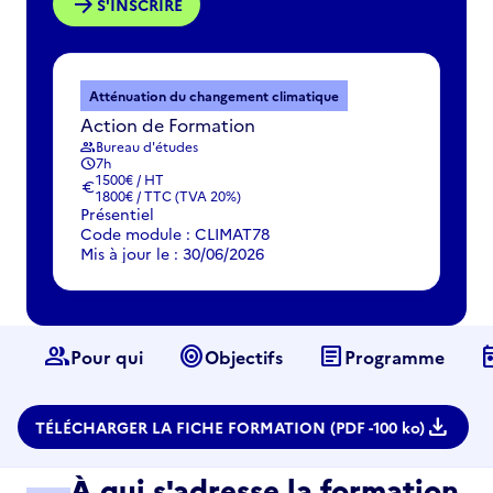
arrow_forward
S'INSCRIRE
Atténuation du changement climatique
Action de Formation
Bureau d'études
group
7h
schedule
1500€ / HT
euro
1800€ / TTC (TVA 20%)
Présentiel
Code module : CLIMAT78
Mis à jour le : 30/06/2026
group
target
article
to
Pour qui
Objectifs
Programme
download
TÉLÉCHARGER LA FICHE FORMATION (PDF -
100 ko)
À qui s'adresse la formation