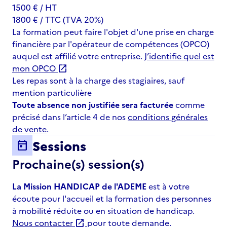
1500 € / HT
1800 € / TTC (TVA 20%)
La formation peut faire l'objet d'une prise en charge
financière par l'opérateur de compétences (OPCO)
auquel est affilié votre entreprise.
J’identifie quel est
mon OPCO
open_in_new
Les repas sont à la charge des stagiaires, sauf
mention particulière
Toute absence non justifiée sera facturée
comme
précisé dans l’article 4 de nos
conditions générales
de vente
.
Sessions
today
Prochaine(s) session(s)
La Mission HANDICAP de l'ADEME
est à votre
écoute pour l'accueil et la formation des personnes
à mobilité réduite ou en situation de handicap.
Nous contacter
pour toute demande.
open_in_new