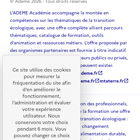
© Ademe
2026
- Tous droits réservés
L’ADEME Académie accompagne la montée en
compétences sur les thématiques de la transition
écologique, avec une offre complète alliant parcours
thématiques, catalogue de formation, outils
d’animation et ressources métiers. L’offre proposée par
des organismes partenaires est fournie à titre indicatif.
D’autres solutions, émanant d’acteurs publics ou privés,
et non référencées par l’ADEME, peuvent exister.
Ce site utilise des cookies
ademe.fr
open_in_new
agirpourlatransition.ademe.fr
open_in_new
pour mesurer la
librairie.ademe.fr
open_in_new
recherche.ademe.fr
open_in_new
mtaterre.fr
open_in_new
fréquentation du site afin
d’en améliorer le
fonctionnement,
l’administration et évaluer
ADEME Académie met à disposition des professionnels,
votre expérience
des collectivités et des acteurs de la formation une offre
utilisateur. Nous
structurée pour accompagner la transition écologique :
conservons votre choix
énergies, mobilité, adaptation au changement
pendant 6 mois. Vous
climatique, économie circulaire, alimentation durable,
pouvez changer ce choix