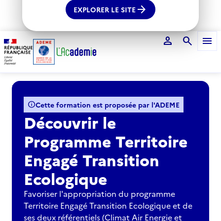
arrow_forward
EXPLORER LE SITE
person
search
menu
Voir le fil d'Ariane
info
Cette formation est proposée par l'ADEME
Découvrir le
Programme Territoire
Engagé Transition
Ecologique
Favoriser l'appropriation du programme
Territoire Engagé Transition Ecologique et de
ses deux référentiels (Climat Air Energie et