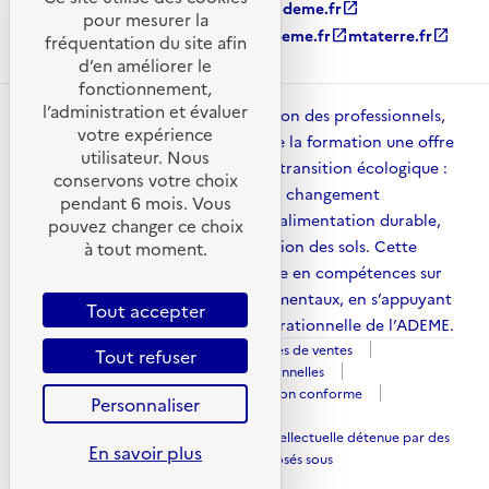
ademe.fr
open_in_new
agirpourlatransition.ademe.fr
open_in_new
pour mesurer la
librairie.ademe.fr
open_in_new
recherche.ademe.fr
open_in_new
mtaterre.fr
open_in_new
fréquentation du site afin
d’en améliorer le
fonctionnement,
l’administration et évaluer
ADEME Académie met à disposition des professionnels,
votre expérience
des collectivités et des acteurs de la formation une offre
utilisateur. Nous
structurée pour accompagner la transition écologique :
conservons votre choix
énergies, mobilité, adaptation au changement
pendant 6 mois. Vous
climatique, économie circulaire, alimentation durable,
pouvez changer ce choix
qualité de l’air, urbanisme et gestion des sols. Cette
à tout moment.
plateforme contribue à la montée en compétences sur
l’ensemble des enjeux environnementaux, en s’appuyant
Tout accepter
sur l’expertise scientifique et opérationnelle de l’ADEME.
Mentions légales
Conditions générales de ventes
Tout refuser
Politique des cookies
Données personnelles
Gestion des cookies
Accessibilité : Non conforme
Personnaliser
Plan du site
Sauf mention explicite de propriété intellectuelle détenue par des
En savoir plus
tiers, les contenus de ce site sont proposés sous
open_in_new
licence etalab-2.0