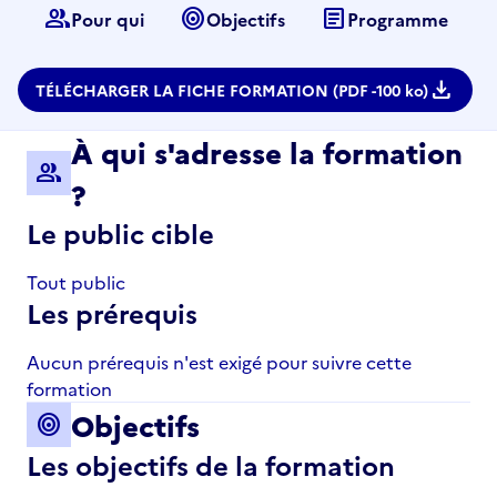
group
target
article
Pour qui
Objectifs
Programme
download
TÉLÉCHARGER LA FICHE FORMATION (PDF -
100 ko)
À qui s'adresse la formation
group
?
Le public cible
Tout public
Les prérequis
Aucun prérequis n'est exigé pour suivre cette
formation
Objectifs
target
Les objectifs de la formation