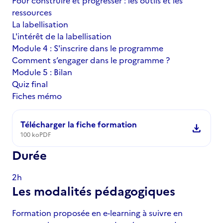
Pour construire et progresser : les outils et les
ressources
La labellisation
L'intérêt de la labellisation
Module 4 : S'inscrire dans le programme
Comment s’engager dans le programme ?
Module 5 : Bilan
Quiz final
Fiches mémo
Télécharger la fiche formation
download
100 ko
PDF
Durée
2h
Les modalités pédagogiques
Formation proposée en e-learning à suivre en