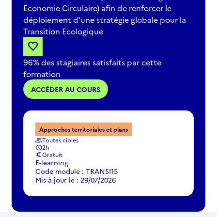
Economie Circulaire) afin de renforcer le
déploiement d'une stratégie globale pour la
Transition Ecologique
favorite
96% des stagiaires satisfaits par cette
formation
ACCÉDER AU COURS
Approches territoriales et plans
Toutes cibles
group
2h
schedule
Gratuit
euro
E-learning
Code module : TRANSI15
Mis à jour le : 29/07/2026