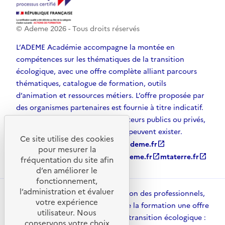
© Ademe
2026
- Tous droits réservés
L’ADEME Académie accompagne la montée en
compétences sur les thématiques de la transition
écologique, avec une offre complète alliant parcours
thématiques, catalogue de formation, outils
d’animation et ressources métiers. L’offre proposée par
des organismes partenaires est fournie à titre indicatif.
D’autres solutions, émanant d’acteurs publics ou privés,
et non référencées par l’ADEME, peuvent exister.
Ce site utilise des cookies
ademe.fr
open_in_new
agirpourlatransition.ademe.fr
open_in_new
pour mesurer la
librairie.ademe.fr
open_in_new
recherche.ademe.fr
open_in_new
mtaterre.fr
open_in_new
fréquentation du site afin
d’en améliorer le
fonctionnement,
l’administration et évaluer
ADEME Académie met à disposition des professionnels,
votre expérience
des collectivités et des acteurs de la formation une offre
utilisateur. Nous
structurée pour accompagner la transition écologique :
conservons votre choix