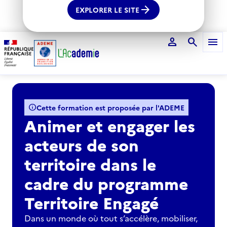
arrow_forward
EXPLORER LE SITE
person
search
menu
Voir le fil d'Ariane
info
Cette formation est proposée par l'ADEME
Animer et engager les
acteurs de son
territoire dans le
cadre du programme
Territoire Engagé
Dans un monde où tout s’accélère, mobiliser,