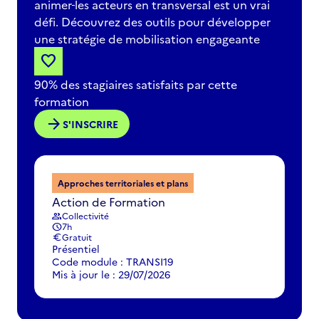
animer
les acteurs en transversal est un vrai
défi. Découvrez des outils pour développer
une stratégie de mobilisation engageante
favorite
90% des stagiaires satisfaits par cette
formation
arrow_forward
S'INSCRIRE
Approches territoriales et plans
Action de Formation
Collectivité
group
7h
schedule
Gratuit
euro
Présentiel
Code module : TRANSI19
Mis à jour le : 29/07/2026