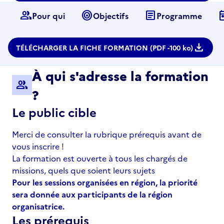
group
target
article
to
Pour qui
Objectifs
Programme
download
TÉLÉCHARGER LA FICHE FORMATION (PDF -
100 ko)
À qui s'adresse la formation
group
?
Le public cible
Merci de consulter la rubrique prérequis avant de
vous inscrire !
La formation est ouverte à tous les chargés de
missions, quels que soient leurs sujets
Pour les sessions organisées en région, la priorité
sera donnée aux participants de la région
organisatrice.
Les prérequis