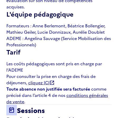
évaluation sur son niveau de compétences
acquises.
L'équipe pédagogique
Formateurs : Anne Berlemont, Béatrice Bollengier,
Mathieu Geiler, Lucie Donnizaux, Aurélie Doublet
ADEME : Angelina Sauvage (Service Mobilisation des
Professionnels)
Tarif
Les coûts pédagogiques sont pris en charge par
l’ADEME
Pour consulter la prise en charge des frais de
déjeuners,
cliquez ICI
open_in_new
Toute absence non justifiée sera facturée
comme
précisé dans l’article 4 de nos
conditions générales
de vente
.
Sessions
today